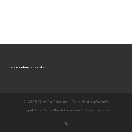
Commentaires récents
© 2026
Gite La Plantaz
– Tous droits réservés
Propulsé par
WP
– Réalisé avec the
Thème Customizr