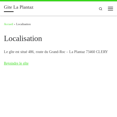
Gite La Plantaz
Passer au contenu
Search
Men
Accueil
»
Localisation
Localisation
Le gîte est situé 486, route du Grand-Roc – La Plantaz 73460 CLERY
Rejoindre le gîte